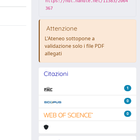
https://hdl.handle.net/11383/2064
367
Attenzione
L'Ateneo sottopone a
validazione solo i file PDF
allegati
Citazioni
1
0
0