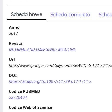
Scheda breve
Scheda completa
Sched
Anno
2017
Rivista
INTERNAL AND EMERGENCY MEDICINE
Url
http://www.springer.com/italy/home?SGWID=6-102-70-1
DOI
https://dx.doi.org/10.1007/s11739-017-1711-z
Codice PUBMED
28730404
Codice Web of Science