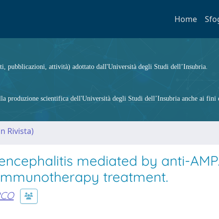
Home
Sfo
ti, pubblicazioni, attività) adottato dall'Università degli Studi dell’Insubria.
 produzione scientifica dell'Università degli Studi dell’Insubria anche ai fini d
n Rivista)
 encephalitis mediated by anti-AM
y immunotherapy treatment.
RCO