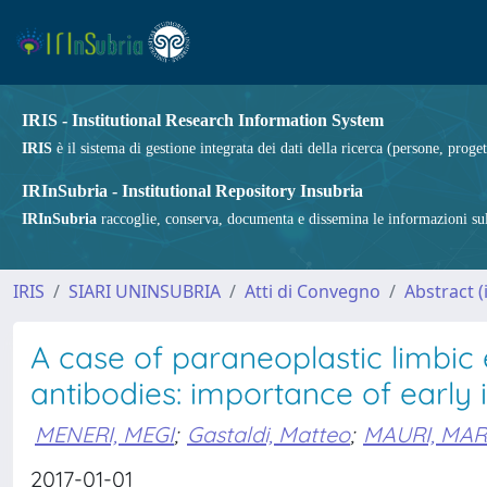
IRIS - Institutional Research Information System
IRIS
è il sistema di gestione integrata dei dati della ricerca (persone, proget
IRInSubria - Institutional Repository Insubria
IRInSubria
raccoglie, conserva, documenta e dissemina le informazioni sulla
IRIS
SIARI UNINSUBRIA
Atti di Convegno
Abstract (i
A case of paraneoplastic limbic
antibodies: importance of earl
MENERI, MEGI
;
Gastaldi, Matteo
;
MAURI, MA
2017-01-01