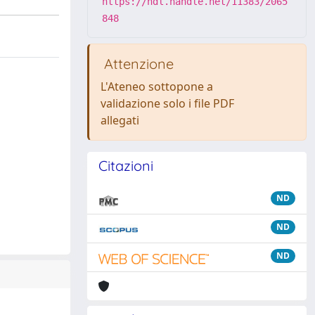
https://hdl.handle.net/11383/2065
848
Attenzione
L'Ateneo sottopone a
validazione solo i file PDF
allegati
Citazioni
ND
ND
ND