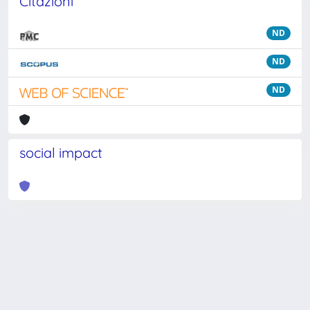
Citazioni
ND
ND
ND
social impact