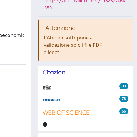
https://hdl.handle.net/11383/2066
859
Attenzione
cioeconomic
L'Ateneo sottopone a
validazione solo i file PDF
allegati
Citazioni
33
73
66