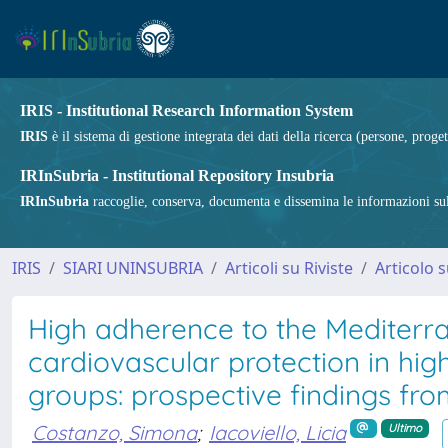
IRIS - Institutional Research Information System
IRIS
è il sistema di gestione integrata dei dati della ricerca (persone, proget
IRInSubria - Institutional Repository Insubria
IRInSubria
raccoglie, conserva, documenta e dissemina le informazioni sulla
IRIS
SIARI UNINSUBRIA
Articoli su Riviste
Articolo s
High adherence to the Mediterra
cardiovascular protection in hig
groups: prospective findings fro
Costanzo, Simona
;
Iacoviello, Licia
Ultimo