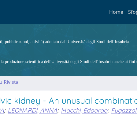
Home
Sfo
ti, pubblicazioni, attività) adottato dall'Università degli Studi dell’Insubria.
 produzione scientifica dell'Università degli Studi dell’Insubria anche ai fini d
u Rivista
lvic kidney - An unusual combinati
RA
;
LEONARDI, ANNA
;
Macchi, Edoardo
;
Fugazzol