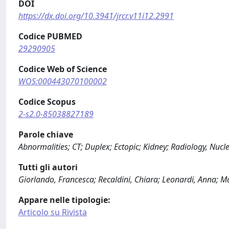
DOI
https://dx.doi.org/10.3941/jrcr.v11i12.2991
Codice PUBMED
29290905
Codice Web of Science
WOS:000443070100002
Codice Scopus
2-s2.0-85038827189
Parole chiave
Abnormalities; CT; Duplex; Ectopic; Kidney; Radiology, Nuc
Tutti gli autori
Giorlando, Francesca; Recaldini, Chiara; Leonardi, Anna; M
Appare nelle tipologie:
Articolo su Rivista