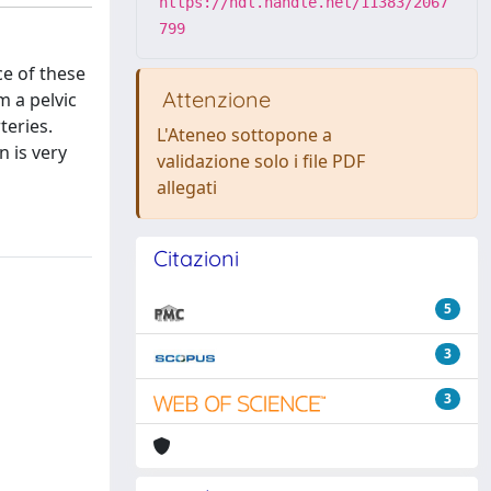
https://hdl.handle.net/11383/2067
799
ce of these
Attenzione
m a pelvic
teries.
L'Ateneo sottopone a
 is very
validazione solo i file PDF
allegati
Citazioni
5
3
3