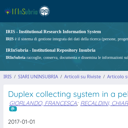
IRIS - Institutional Research Information System
IRIS
è il sistema di gestione integrata dei dati della ricerca (persone, proget
IRInSubria - Institutional Repository Insubria
IRInSubria
raccoglie, conserva, documenta e dissemina le informazioni sulla
IRIS
SIARI UNINSUBRIA
Articoli su Riviste
Articolo s
Duplex collecting system in a pe
GIORLANDO, FRANCESCA
;
RECALDINI, CHIA
2017-01-01