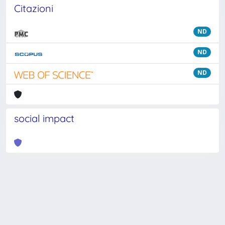
Citazioni
ND
ND
ND
social impact