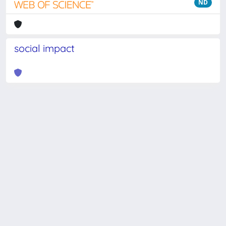
ND
social impact