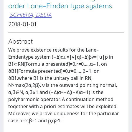
order Lane–Emden type systems
SCHIERA, DELIA
2018-01-01
Abstract
We prove existence results for the Lane–
Emdentype system (−Δ)αu=|v|q(−Δ)βv=|u|p in
B1⊂RN[Formula presented]=0,r=0,…,α−1, on
∂B1[Formula presented]=0,r=0,…,β−1, on
∂B1.where B1 is the unitary ball in RN,
N>max{2α,2β}, ν is the outward pointing normal,
α,β∈N, α,β≥1 and (−Δ)α=−Δ((−Δ)α−1) is the
polyharmonic operator. A continuation method
together with a priori estimates will be exploited.
Moreover, we prove uniqueness for the particular
case α=2,β=1 and p,q>1.