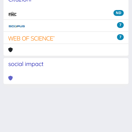
ND
7
7
social impact