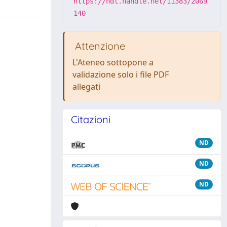
https://hdl.handle.net/11383/2069
140
Attenzione
L'Ateneo sottopone a
validazione solo i file PDF
allegati
Citazioni
ND
ND
ND