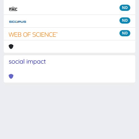
ND
ND
ND
social impact