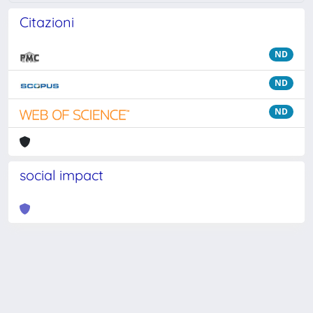
Citazioni
ND
ND
ND
social impact