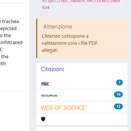
https://hdl.handle.net/11383/2069
634
e trachea
Attenzione
depicted
to the
L'Ateneo sottopone a
infiltrated
validazione solo i file PDF
TC
allegati
t the
ith
Citazioni
7
14
12