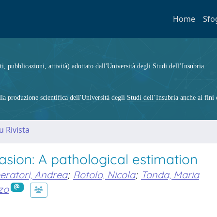
Home
Sfo
ti, pubblicazioni, attività) adottato dall'Università degli Studi dell’Insubria.
 produzione scientifica dell'Università degli Studi dell’Insubria anche ai fini d
u Rivista
asion: A pathological estimation
eratori, Andrea
;
Rotolo, Nicola
;
Tanda, Maria
zo