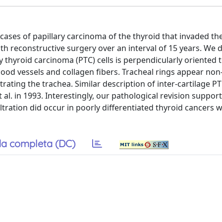
 cases of papillary carcinoma of the thyroid that invaded th
th reconstructive surgery over an interval of 15 years. We 
ary thyroid carcinoma (PTC) cells is perpendicularly oriented 
ood vessels and collagen fibers. Tracheal rings appear non-
iltrating the trachea. Similar description of inter-cartilage P
t al. in 1993. Interestingly, our pathological revision suppor
iltration did occur in poorly differentiated thyroid cancers w
a completa (DC)