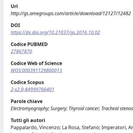
Url
http://gs.amegroups.com/article/download/12127/12482
DOI
https://dx.doi.org/10.21037/gs.2016.10.02
Codice PUBMED
27867870
Codice Web of Science
WOS:000391129800013
Codice Scopus
2-s2.0-84999766401
Parole chiave
Electromyography; Surgery; Thyroid cancer; Tracheal stenos
Tutti gli autori
Pappalardo, Vincenzo; La Rosa, Stefano; Imperatori, An