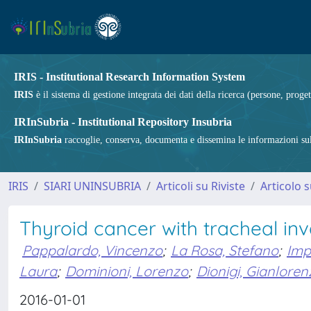
IRIS - Institutional Research Information System
IRIS
è il sistema di gestione integrata dei dati della ricerca (persone, proget
IRInSubria - Institutional Repository Insubria
IRInSubria
raccoglie, conserva, documenta e dissemina le informazioni sulla
IRIS
SIARI UNINSUBRIA
Articoli su Riviste
Articolo s
Thyroid cancer with tracheal inv
Pappalardo, Vincenzo
;
La Rosa, Stefano
;
Imp
Laura
;
Dominioni, Lorenzo
;
Dionigi, Gianloren
2016-01-01