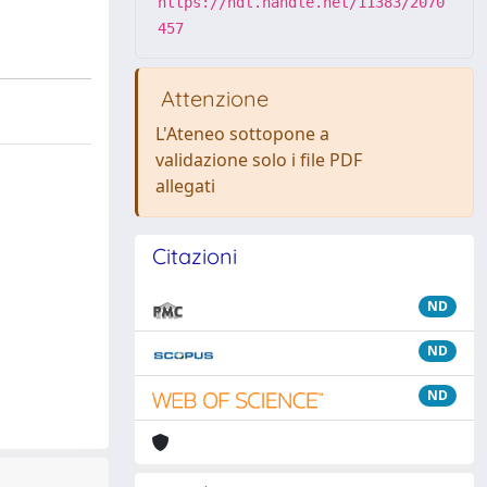
https://hdl.handle.net/11383/2070
457
Attenzione
L'Ateneo sottopone a
validazione solo i file PDF
allegati
Citazioni
ND
ND
ND