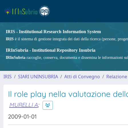
IRIS - Institutional Research Information System
IRIS
è il sistema di gestione integrata dei dati della ricerca (persone, proget
IRInSubria - Institutional Repository Insubria
IRInSubria
raccoglie, conserva, documenta e dissemina le informazioni sulla
IRIS
SIARI UNINSUBRIA
Atti di Convegno
Relazione
Il role play nella valutazione de
MURELLI A
;
2009-01-01