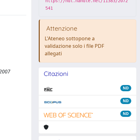
https://hdl.handle.net/11383/2072
541
Attenzione
L'Ateneo sottopone a
validazione solo i file PDF
allegati
 2007
Citazioni
ND
ND
ND