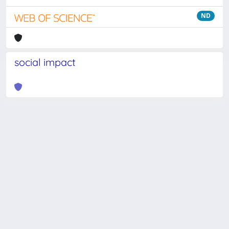
ND
social impact