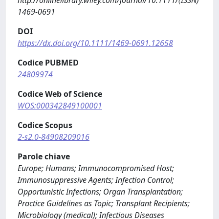
http://onlinelibrary.wiley.com/journal/10.1111/(ISSN)
1469-0691
DOI
https://dx.doi.org/10.1111/1469-0691.12658
Codice PUBMED
24809974
Codice Web of Science
WOS:000342849100001
Codice Scopus
2-s2.0-84908209016
Parole chiave
Europe; Humans; Immunocompromised Host;
Immunosuppressive Agents; Infection Control;
Opportunistic Infections; Organ Transplantation;
Practice Guidelines as Topic; Transplant Recipients;
Microbiology (medical); Infectious Diseases