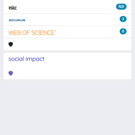
ND
3
0
social impact