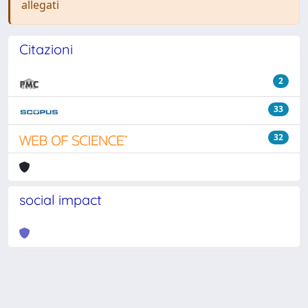
allegati
Citazioni
2
33
32
social impact