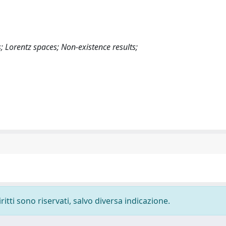
s; Lorentz spaces; Non-existence results;
ritti sono riservati, salvo diversa indicazione.