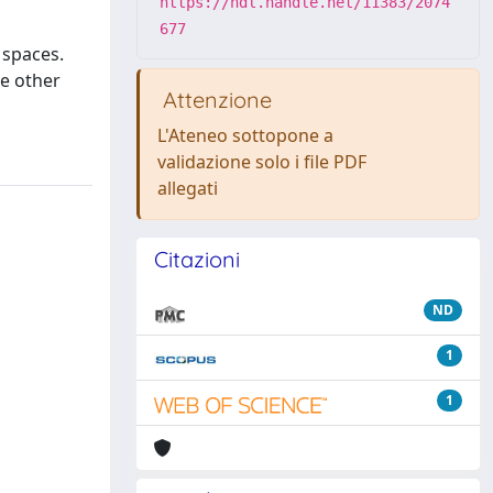
https://hdl.handle.net/11383/2074
677
 spaces.
he other
Attenzione
L'Ateneo sottopone a
validazione solo i file PDF
allegati
Citazioni
ND
1
1