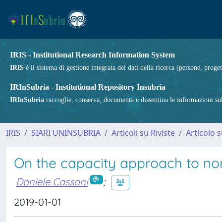
IRIS - Institutional Research Information System
IRIS
è il sistema di gestione integrata dei dati della ricerca (persone, proget
IRInSubria - Institutional Repository Insubria
IRInSubria
raccoglie, conserva, documenta e dissemina le informazioni sulla
IRIS
SIARI UNINSUBRIA
Articoli su Riviste
Articolo s
On the capacity approach to non-
Daniele Cassani
;
2019-01-01