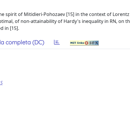
he spirit of Mitidieri-Pohozaev [15] in the context of Lorentz
imal, of non-attainability of Hardy's inequality in RN, on t
d in [15].
a completa (DC)
 S