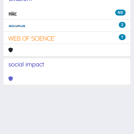
ND
2
1
social impact