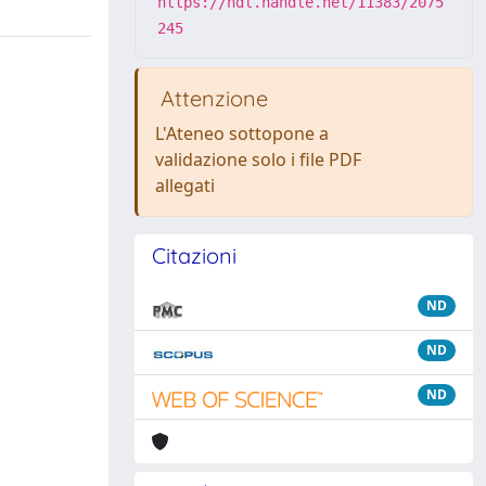
https://hdl.handle.net/11383/2075
245
Attenzione
L'Ateneo sottopone a
validazione solo i file PDF
allegati
Citazioni
ND
ND
ND