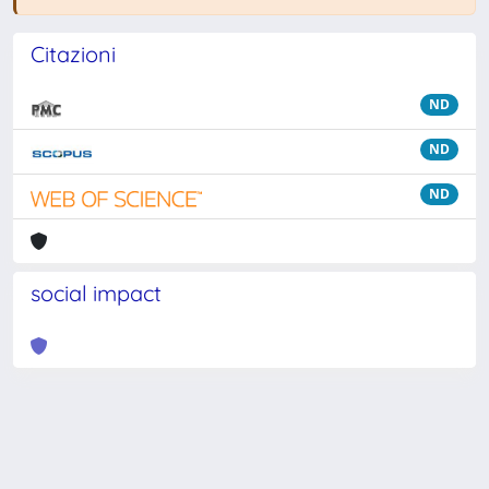
Citazioni
ND
ND
ND
social impact