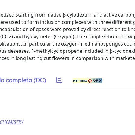
ized starting from native β-cylodextrin and active carbon
ere used to form inclusion complexes with three different ga
ncapsulation of gases were proved by direct reaction to k
s (CO2) and by oxymeter (Oxygen). The complexetion of oxy
lications. In particular the oxygen-filled nanosponges coul
ious deseases. 1-methylcyclopropene included in β-cyclodext
es in long lasting cut flowers in comparison with market
a completa (DC)
CHEMISTRY