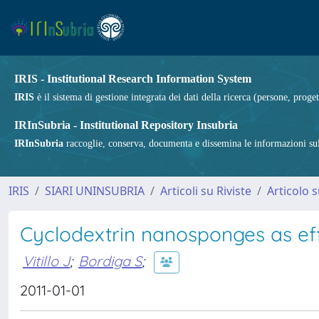
IRIS - Institutional Research Information System
IRIS
è il sistema di gestione integrata dei dati della ricerca (persone, proget
IRInSubria - Institutional Repository Insubria
IRInSubria
raccoglie, conserva, documenta e dissemina le informazioni sulla
IRIS
SIARI UNINSUBRIA
Articoli su Riviste
Articolo s
Cyclodextrin nanosponges as eff
Vitillo J
;
Bordiga S
;
2011-01-01