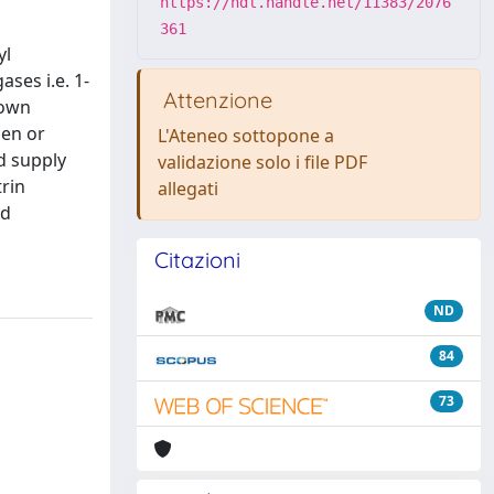
https://hdl.handle.net/11383/2076
361
yl
ses i.e. 1-
Attenzione
nown
gen or
L'Ateneo sottopone a
d supply
validazione solo i file PDF
rin
allegati
ed
Citazioni
ND
84
73