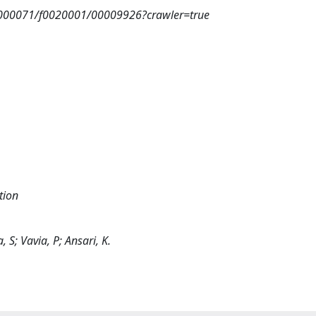
00000071/f0020001/00009926?crawler=true
tion
a, S; Vavia, P; Ansari, K.