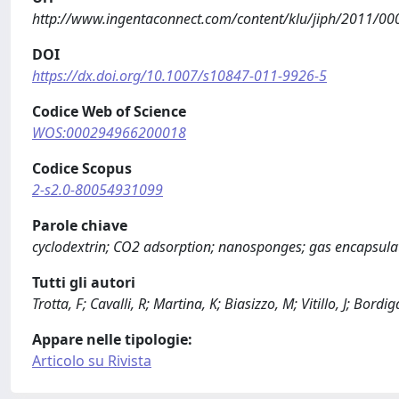
http://www.ingentaconnect.com/content/klu/jiph/2011/
DOI
https://dx.doi.org/10.1007/s10847-011-9926-5
Codice Web of Science
WOS:000294966200018
Codice Scopus
2-s2.0-80054931099
Parole chiave
cyclodextrin; CO2 adsorption; nanosponges; gas encapsula
Tutti gli autori
Trotta, F; Cavalli, R; Martina, K; Biasizzo, M; Vitillo, J; Bordig
Appare nelle tipologie:
Articolo su Rivista