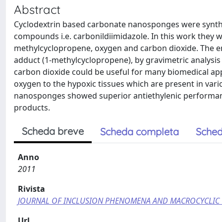
Abstract
Cyclodextrin based carbonate nanosponges were synthet
compounds i.e. carbonildiimidazole. In this work they w
methylcyclopropene, oxygen and carbon dioxide. The e
adduct (1-methylcyclopropene), by gravimetric analysi
carbon dioxide could be useful for many biomedical app
oxygen to the hypoxic tissues which are present in var
nanosponges showed superior antiethylenic performanc
products.
Scheda breve
Scheda completa
Sched
Anno
2011
Rivista
JOURNAL OF INCLUSION PHENOMENA AND MACROCYCLIC 
Url