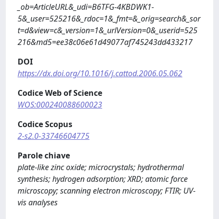
_ob=ArticleURL&_udi=B6TFG-4KBDWK1-
5&_user=525216&_rdoc=1&_fmt=&_orig=search&_sor
t=d&view=c&_version=1&_urlVersion=0&_userid=525
216&md5=ee38c06e61d49077af745243dd433217
DOI
https://dx.doi.org/10.1016/j.cattod.2006.05.062
Codice Web of Science
WOS:000240088600023
Codice Scopus
2-s2.0-33746604775
Parole chiave
plate-like zinc oxide; microcrystals; hydrothermal
synthesis; hydrogen adsorption; XRD; atomic force
microscopy; scanning electron microscopy; FTIR; UV-
vis analyses