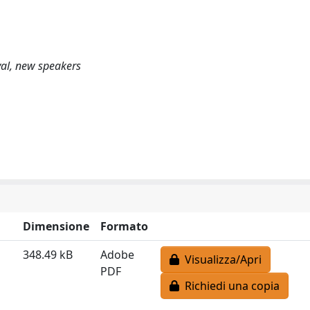
val, new speakers
Dimensione
Formato
348.49 kB
Adobe
Visualizza/Apri
PDF
Richiedi una copia