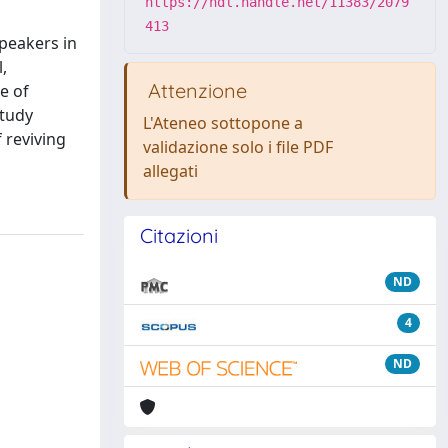
https://hdl.handle.net/11383/2079
413
peakers in
,
Attenzione
e of
study
L'Ateneo sottopone a
 reviving
validazione solo i file PDF
allegati
Citazioni
ND
4
ND