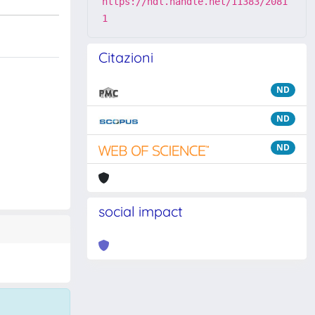
https://hdl.handle.net/11383/2081
1
Citazioni
ND
ND
ND
social impact