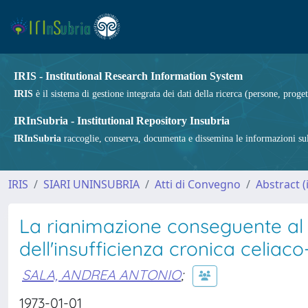
IRIS - Institutional Research Information System
IRIS
è il sistema di gestione integrata dei dati della ricerca (persone, proget
IRInSubria - Institutional Repository Insubria
IRInSubria
raccoglie, conserva, documenta e dissemina le informazioni sulla
IRIS
SIARI UNINSUBRIA
Atti di Convegno
Abstract 
La rianimazione conseguente al 
dell'insufficienza cronica celia
SALA, ANDREA ANTONIO
;
1973-01-01