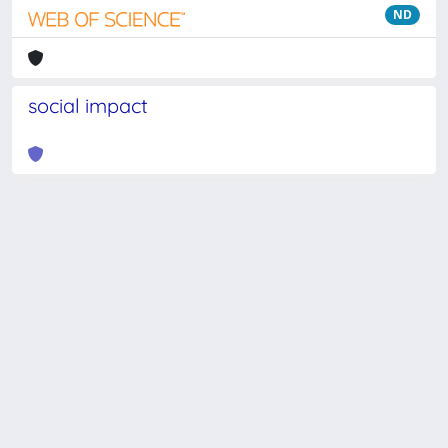
ND
social impact