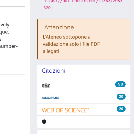
https://hdl.handle.net/11383/2083
620
vely
Attenzione
que,
L'Ateneo sottopone a
w
validazione solo i file PDF
-number-
allegati
Citazioni
ND
20
20