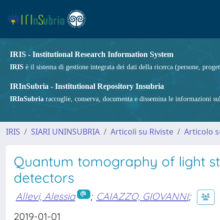
IRIS - Institutional Research Information System
IRIS
è il sistema di gestione integrata dei dati della ricerca (persone, proget
IRInSubria - Institutional Repository Insubria
IRInSubria
raccoglie, conserva, documenta e dissemina le informazioni sulla
IRIS
SIARI UNINSUBRIA
Articoli su Riviste
Articolo s
Quantum tomography of light s
detectors
Allevi, Alessia
;
CAIAZZO, GIOVANNI
;
2019-01-01