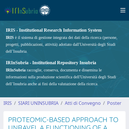
IRIS - Institutional Research Information System
IRIS
è il sistema di gestione integrata dei dati della ricerca (persone,
progetti, pubblicazioni, attività) adottato dall'Università degli Studi
dell’Insubria.
IRInSubria - Institutional Repository Insubria
IRInSubria
raccoglie, conserva, documenta e dissemina le
informazioni sulla produzione scientifica dell'Università degli Studi
dell’Insubria anche ai fini della valutazione della ricerca.
IRIS
SIARI UNINSUBRIA
Atti di Convegno
Poster
PROTEOMIC-BASED APPROACH TO
UNRAVEL A FUNCTIONING OF A