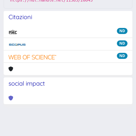
https://hdl.handle.net/11383/20843
Citazioni
ND
ND
ND
social impact