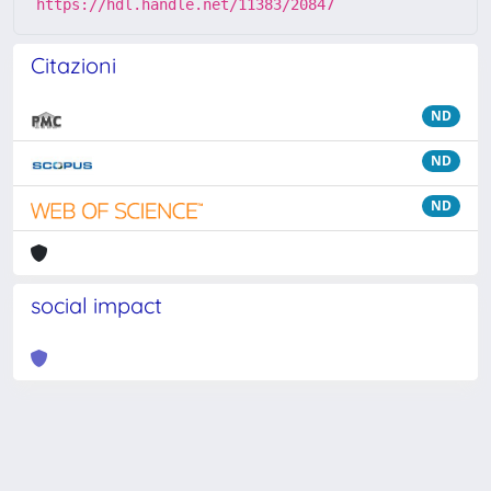
https://hdl.handle.net/11383/20847
Citazioni
ND
ND
ND
social impact