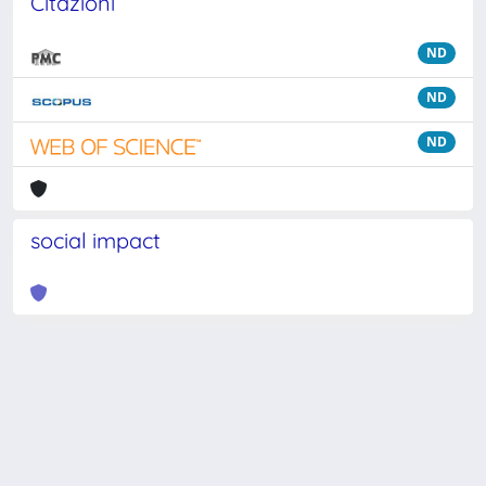
Citazioni
ND
ND
ND
social impact