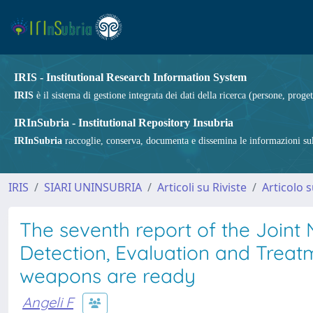
IRIS - Institutional Research Information System
IRIS
è il sistema di gestione integrata dei dati della ricerca (persone, proget
IRInSubria - Institutional Repository Insubria
IRInSubria
raccoglie, conserva, documenta e dissemina le informazioni sulla
IRIS
SIARI UNINSUBRIA
Articoli su Riviste
Articolo s
The seventh report of the Joint
Detection, Evaluation and Treat
weapons are ready
Angeli F