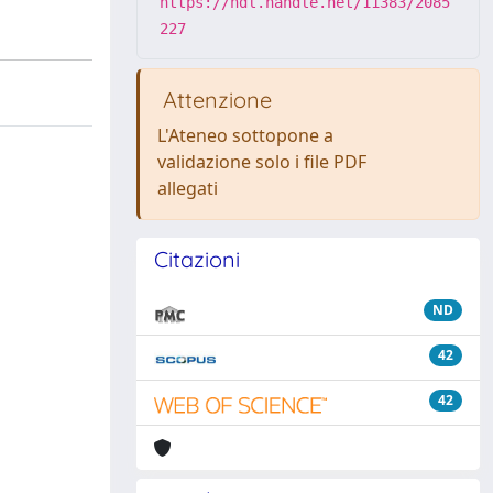
https://hdl.handle.net/11383/2085
227
Attenzione
L'Ateneo sottopone a
validazione solo i file PDF
allegati
Citazioni
ND
42
42