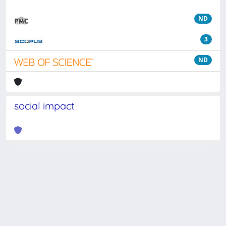
ND
3
ND
social impact