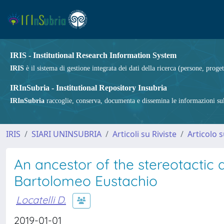
IRIS - Institutional Research Information System
IRIS
è il sistema di gestione integrata dei dati della ricerca (persone, proget
IRInSubria - Institutional Repository Insubria
IRInSubria
raccoglie, conserva, documenta e dissemina le informazioni sulla
IRIS
SIARI UNINSUBRIA
Articoli su Riviste
Articolo s
An ancestor of the stereotactic
Bartolomeo Eustachio
Locatelli D.
2019-01-01