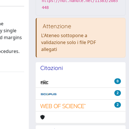
https://hdl.handle.net/11383/2085
448
he
Attenzione
y single
L'Ateneo sottopone a
ed margins
validazione solo i file PDF
allegati
rocedures.
Citazioni
0
2
2