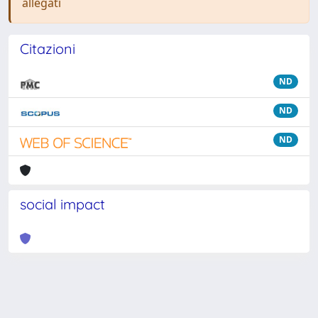
allegati
Citazioni
ND
ND
ND
social impact