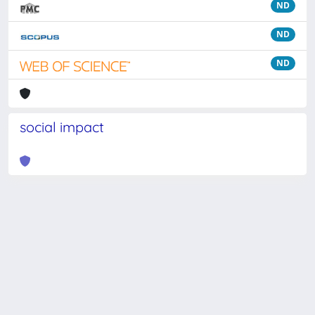
ND
ND
ND
social impact