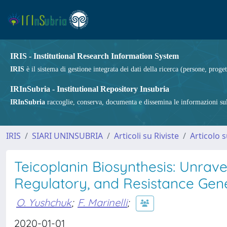
IRIS - Institutional Research Information System
IRIS
è il sistema di gestione integrata dei dati della ricerca (persone, proget
IRInSubria - Institutional Repository Insubria
IRInSubria
raccoglie, conserva, documenta e dissemina le informazioni sulla
IRIS
SIARI UNINSUBRIA
Articoli su Riviste
Articolo s
Teicoplanin Biosynthesis: Unravel
Regulatory, and Resistance Gen
O. Yushchuk
;
F. Marinelli
;
2020-01-01