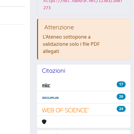
https://hdl.handle.net/11383/2087
273
Attenzione
L'Ateneo sottopone a
validazione solo i file PDF
allegati
Citazioni
17
26
24