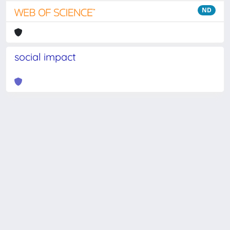
ND
social impact