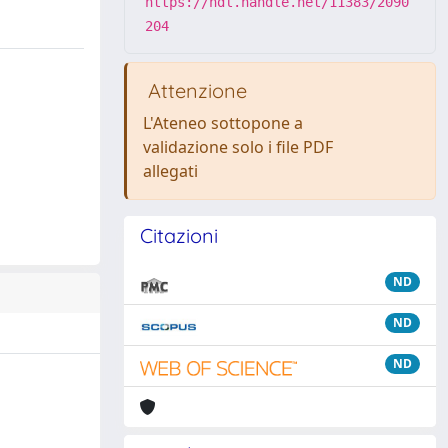
https://hdl.handle.net/11383/2090
204
Attenzione
L'Ateneo sottopone a
validazione solo i file PDF
allegati
Citazioni
ND
ND
ND