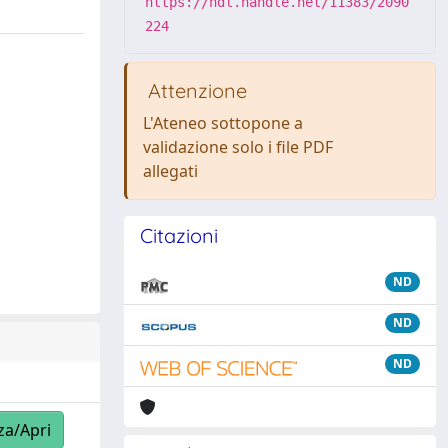
https://hdl.handle.net/11383/2090
224
Attenzione
L'Ateneo sottopone a
validazione solo i file PDF
allegati
Citazioni
ND
ND
ND
za/Apri