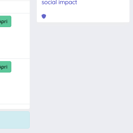
social impact
Apri
Apri