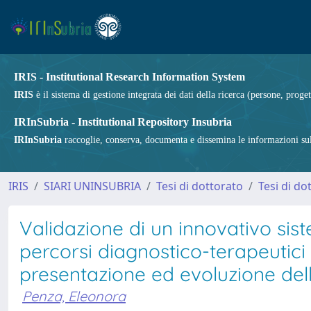
IRIS - Institutional Research Information System
IRIS
è il sistema di gestione integrata dei dati della ricerca (persone, proget
IRInSubria - Institutional Repository Insubria
IRInSubria
raccoglie, conserva, documenta e dissemina le informazioni sulla
IRIS
SIARI UNINSUBRIA
Tesi di dottorato
Tesi di do
Validazione di un innovativo sis
percorsi diagnostico-terapeutici 
presentazione ed evoluzione della 
Penza, Eleonora