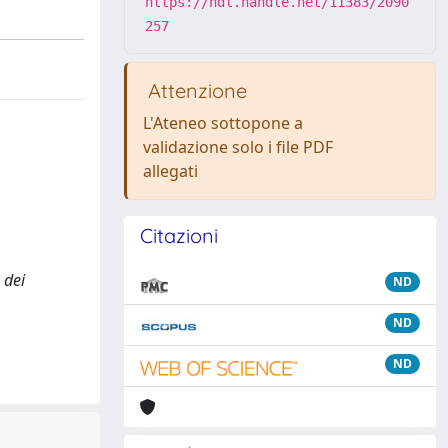
https://hdl.handle.net/11383/2090
257
Attenzione
L'Ateneo sottopone a
validazione solo i file PDF
allegati
Citazioni
 dei
ND
ND
ND