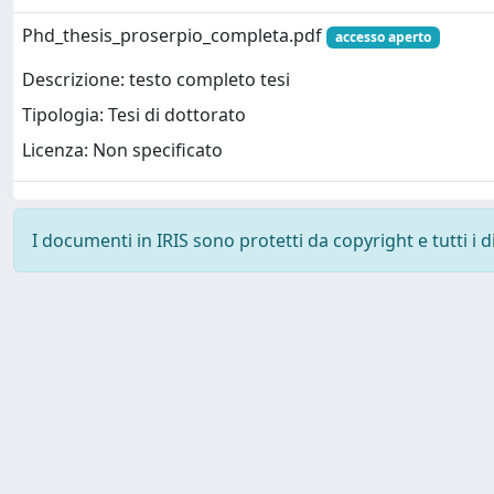
Phd_thesis_proserpio_completa.pdf
accesso aperto
Descrizione: testo completo tesi
Tipologia: Tesi di dottorato
Licenza: Non specificato
I documenti in IRIS sono protetti da copyright e tutti i di
Powered by
IRIS
-
about IRIS
-
Utilizzo dei cookie