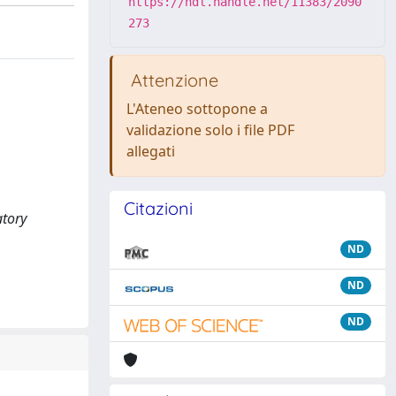
https://hdl.handle.net/11383/2090
273
Attenzione
L'Ateneo sottopone a
validazione solo i file PDF
allegati
Citazioni
atory
ND
ND
ND