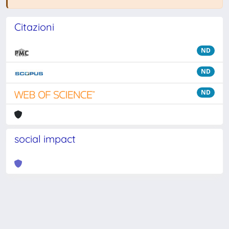
Citazioni
ND
ND
ND
social impact