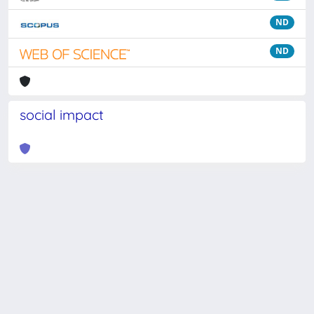
ND
ND
social impact