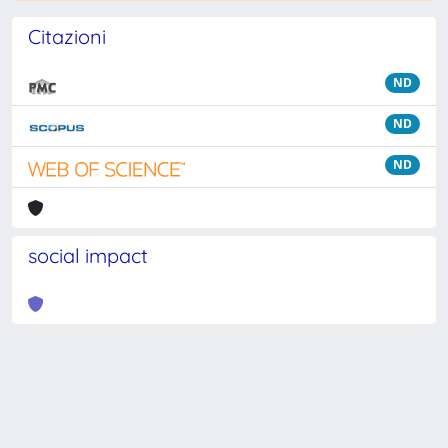
Citazioni
ND
ND
ND
social impact