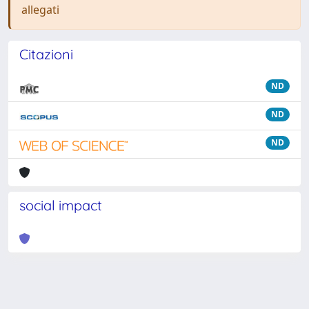
allegati
Citazioni
ND
ND
ND
social impact