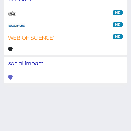
ND
ND
ND
social impact