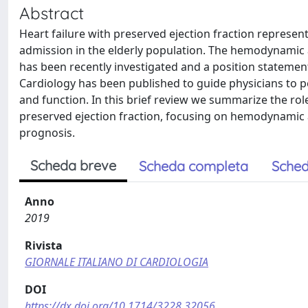
Abstract
Heart failure with preserved ejection fraction represe
admission in the elderly population. The hemodynamic an
has been recently investigated and a position statement
Cardiology has been published to guide physicians to p
and function. In this brief review we summarize the role
preserved ejection fraction, focusing on hemodynamic and
prognosis.
Scheda breve
Scheda completa
Sched
Anno
2019
Rivista
GIORNALE ITALIANO DI CARDIOLOGIA
DOI
https://dx.doi.org/10.1714/3228.32056