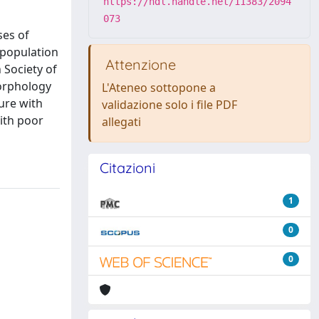
https://hdl.handle.net/11383/2094
073
ses of
 population
Attenzione
 Society of
morphology
L'Ateneo sottopone a
lure with
validazione solo i file PDF
with poor
allegati
Citazioni
1
0
0