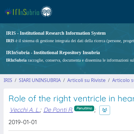
IRIS - Institutional Research Information System
IRIS
è il sistema di gestione integrata dei dati della ricerca (persone, proget
IRInSubria - Institutional Repository Insubria
IRInSubria
raccoglie, conserva, documenta e dissemina le informazioni sulla
IRIS
SIARI UNINSUBRIA
Articoli su Riviste
Articolo s
Role of the right ventricle in hea
Vecchi A. L.
;
De Ponti R.
;
Penultimo
2019-01-01